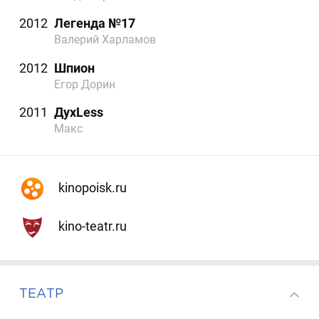
2012
Легенда №17
Валерий Харламов
2012
Шпион
Егор Дорин
2011
ДухLess
Макс
kinopoisk.ru
kino-teatr.ru
ТЕАТР