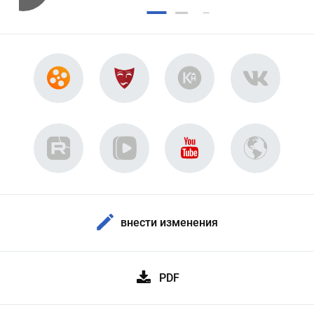
внести изменения
PDF