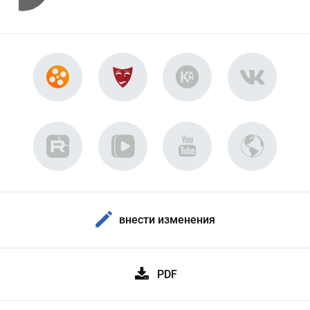
внести изменения
PDF