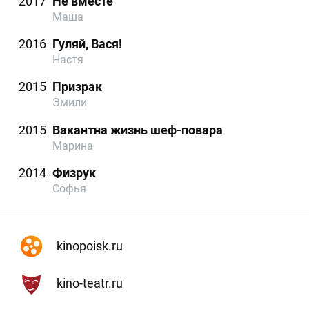
2017
Не вместе
Маша
2016
Гуляй, Вася!
Настя
2015
Призрак
Эмили
2015
Вакантна жизнь шеф-повара
Марина
2014
Физрук
Софья
kinopoisk.ru
kino-teatr.ru