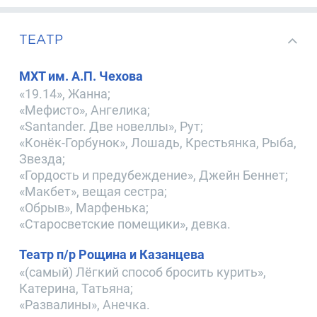
ТЕАТР
МХТ им. А.П. Чехова
«19.14», Жанна;
«Мефисто», Ангелика;
«Santander. Две новеллы», Рут;
«Конёк-Горбунок», Лошадь, Крестьянка, Рыба,
Звезда;
«Гордость и предубеждение», Джейн Беннет;
«Макбет», вещая сестра;
«Обрыв», Марфенька;
«Старосветские помещики», девка.
Театр п/р Рощина и Казанцева
«(самый) Лёгкий способ бросить курить»,
Катерина, Татьяна;
«Развалины», Анечка.