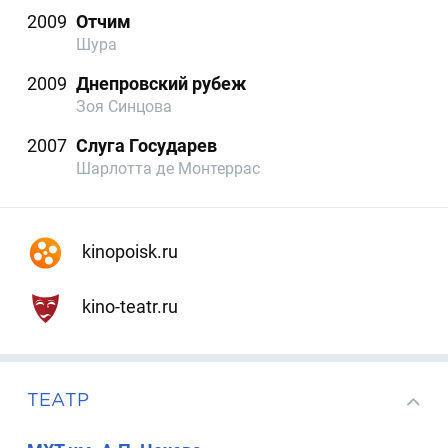
2009
Отчим
Шура
2009
Днепровский рубеж
Зоя Синцова
2007
Слуга Государев
Шарлотта де Монтеррас
kinopoisk.ru
kino-teatr.ru
ТЕАТР