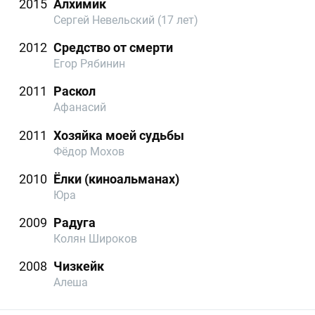
2015
Алхимик
Сергей Невельский (17 лет)
2012
Средство от смерти
Егор Рябинин
2011
Раскол
Афанасий
2011
Хозяйка моей судьбы
Фёдор Мохов
2010
Ёлки (киноальманах)
Юра
2009
Радуга
Колян Широков
2008
Чизкейк
Алеша