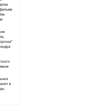
одном
 фильме
16м
ме
ких
ла,
оргона”
сандра
тского
нимым
льных
занят в
орь