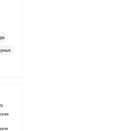
зда
арные
пу
ских
вале