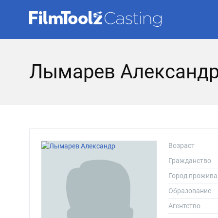
Лымарев Александр
Возраст
Гражданство
Город прожива
Образование
Агентство