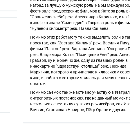
наград за лучшую мужскую роль: на 6м Междунар
фестивале продюсерских фильмов в Ялте за роль в
“Оранжевое небо” реж. Александра Кириенко, и на 
кинофестивале “Созвездие” в Твери за роль в филь
“Нулевой километр” реж. Павла Санаева.
Помимо этих работ могу так же выделить роли в та
проектах, как “Застава Жилина” реж. Василия Пичу
фильм “Платон” реж. Вартана Акопяна, “Операция Г
реж. Владимира Котта, “Похищение Евы” реж. Алек
Грабаря, ну и, конечно же, одну из главных ролей в
кинокартине “Здравствуй, столица!” реж. Леонида
Марягина, которого я причисляю к классикам сове
кино, и работа с которым явилась для меня неоце
опытом.
Помимо съёмок так же активно участвую в театра
антрепризных постановках, где на данный момент 
нескольких спектаклях у таких режиссёров, как Иг
Бочкин, Станислав Назиров, Пётр Орлов и других.