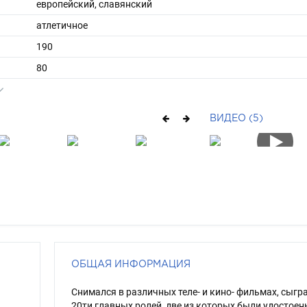
европейский, славянский
атлетичное
190
80
ы
50
44
ВИДЕО (5)
средние
русый
серый
ОБЩАЯ ИНФОРМАЦИЯ
Снимался в различных теле- и кино- фильмах, сыгр
20ти главных ролей, две из которых были удостоен