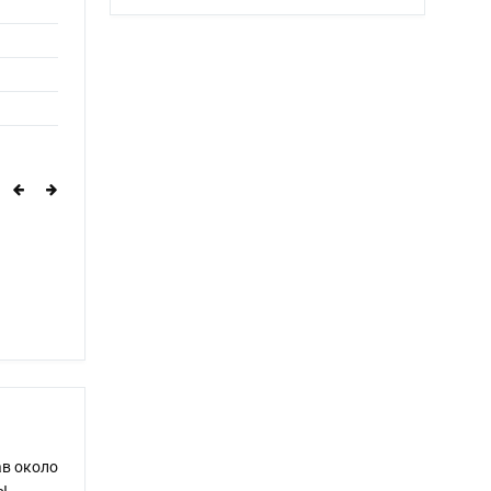
ав около
ы