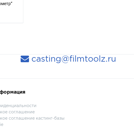
ометр”
casting@filmtoolz.ru
нформация
фиденциальности
кое соглашение
кое соглашение кастинг-базы
ie