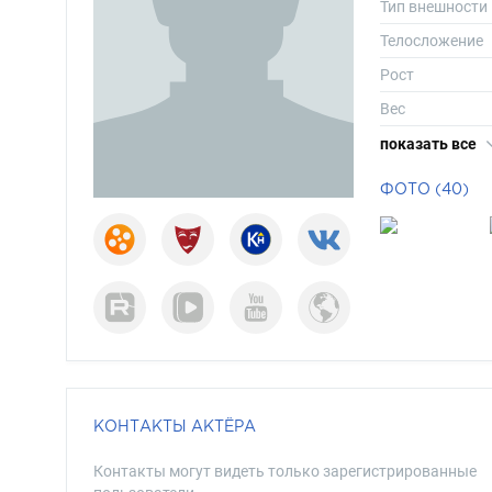
Тип внешности
Телосложение
Рост
Вес
Размер одежд
показать все
Размер обуви
ФОТО (40)
Длина волос
Цвет волос
Цвет глаз
КОНТАКТЫ АКТЁРА
Контакты могут видеть только зарегистрированные