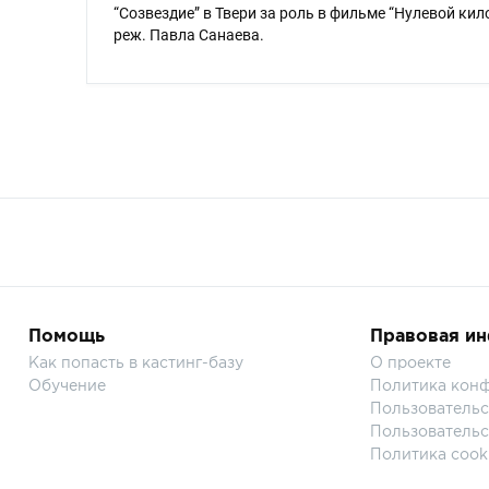
“Созвездие” в Твери за роль в фильме “Нулевой кил
реж. Павла Санаева.
Помощь
Правовая и
Как попасть в кастинг-базу
О проекте
Обучение
Политика кон
Пользовательс
Пользовательс
Политика cook