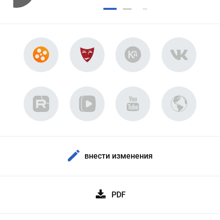
внести изменения
PDF