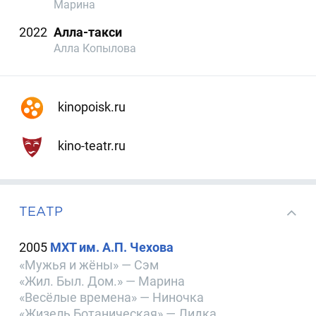
Марина
2022
Алла-такси
Алла Копылова
kinopoisk.ru
kino-teatr.ru
ТЕАТР
2005
МХТ им. А.П. Чехова
«Мужья и жёны» — Сэм
«Жил. Был. Дом.» — Марина
«Весёлые времена» — Ниночка
«Жизель Ботаническая» — Лидка