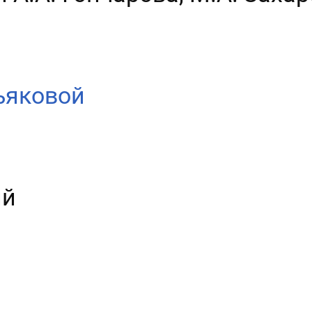
ьяковой
ий