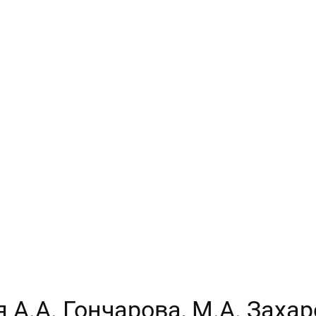
я А.А. Гончарова, М.А. Заха