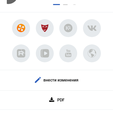
внести изменения
PDF