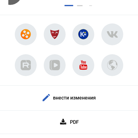
внести изменения
PDF