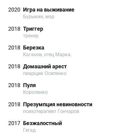
2020
Игра на выживание
Бурыкин, мэр
2018
Триггер
тренер
2018
Березка
Каганов, отец Марка.
2018
Домашний арест
пиарщик Осипенко
2018
Пуля
Короленко
2018
Презумпция невиновности
психотерапевт Гончаров
2017
Безжалостный
Гегад