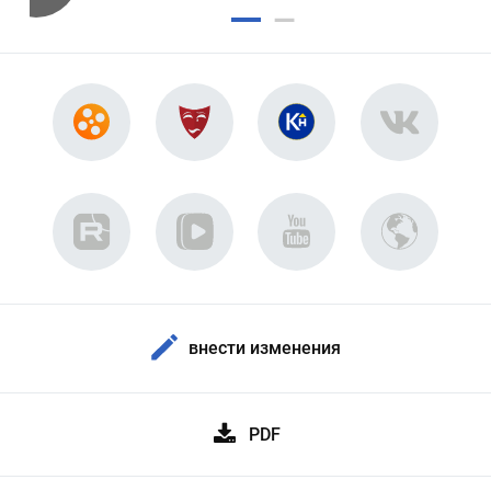
внести изменения
PDF