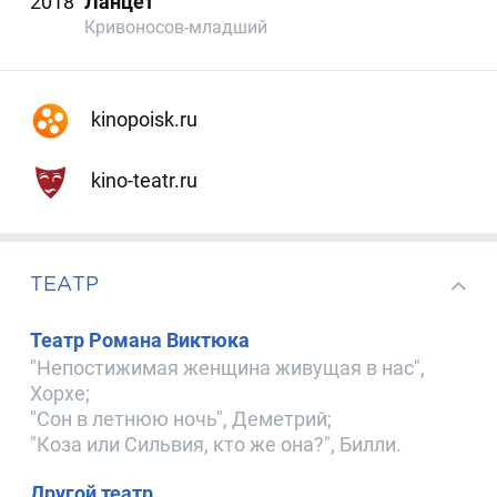
2018
Ланцет
Кривоносов-младший
kinopoisk.ru
kino-teatr.ru
ТЕАТР
Театр Романа Виктюка
"Непостижимая женщина живущая в нас",
Хорхе;
"Сон в летнюю ночь", Деметрий;
"Коза или Сильвия, кто же она?", Билли.
Другой театр