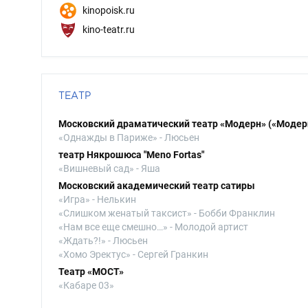
kinopoisk.ru
kino-teatr.ru
ТЕАТР
Московский драматический театр «Модерн» («Модер
«Однажды в Париже» - Люсьен
театр Някрошюса "Meno Fortas"
«Вишневый сад» - Яша
Московский академический театр сатиры
«Игра» - Нелькин
«Слишком женатый таксист» - Бобби Франклин
«Нам все еще смешно…» - Молодой артист
«Ждать?!» - Люсьен
«Хомо Эректус» - Сергей Гранкин
Театр «МОСТ»
«Кабаре 03»