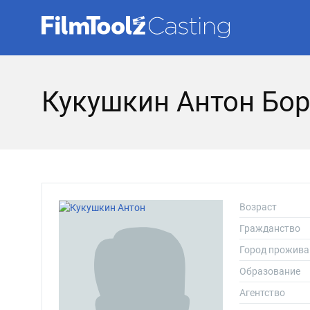
Кукушкин Антон Бо
Возраст
Гражданство
Город прожива
Образование
Агентство