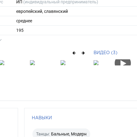
ус
ИП
(индивидуальный предприниматель)
европейский, славянский
среднее
195
90
45
ВИДЕО (3)
короткие
русый
зеленый
НАВЫКИ
Танцы:
Бальные, Модерн