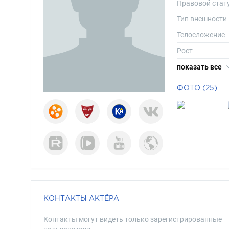
Правовой стат
Тип внешности
Телосложение
Рост
Вес
показать все
Размер обуви
ФОТО (25)
Длина волос
Цвет волос
Цвет глаз
КОНТАКТЫ АКТЁРА
Контакты могут видеть только зарегистрированные