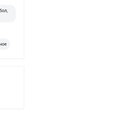
бол,
ное