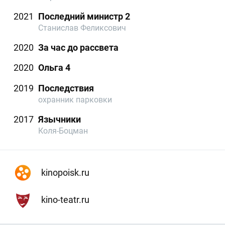
2021
Последний министр 2
Станислав Феликсович
2020
За час до рассвета
2020
Ольга 4
2019
Последствия
охранник парковки
2017
Язычники
Коля-Боцман
kinopoisk.ru
kino-teatr.ru