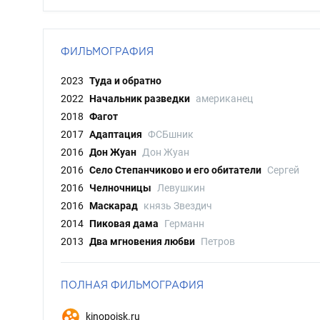
ФИЛЬМОГРАФИЯ
2023
Туда и обратно
2022
Начальник разведки
американец
2018
Фагот
2017
Адаптация
ФСБшник
2016
Дон Жуан
Дон Жуан
2016
Село Степанчиково и его обитатели
Сергей
2016
Челночницы
Левушкин
2016
Маскарад
князь Звездич
2014
Пиковая дама
Германн
2013
Два мгновения любви
Петров
ПОЛНАЯ ФИЛЬМОГРАФИЯ
kinopoisk.ru