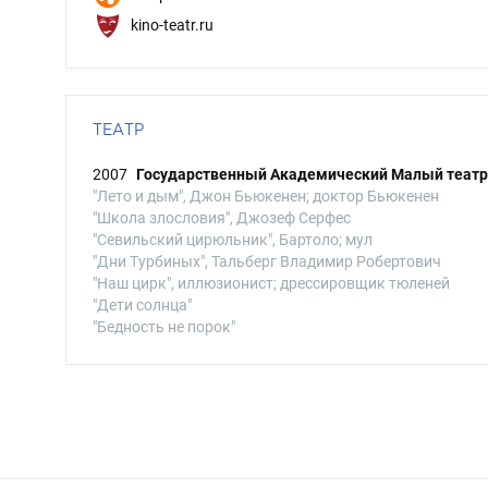
kino-teatr.ru
ТЕАТР
2007
Государственный Академический Малый театр
"Лето и дым", Джон Бьюкенен; доктор Бьюкенен
"Школа злословия", Джозеф Серфес
"Севильский цирюльник", Бартоло; мул
"Дни Турбиных", Тальберг Владимир Робертович
"Наш цирк", иллюзионист; дрессировщик тюленей
"Дети солнца"
"Бедность не порок"