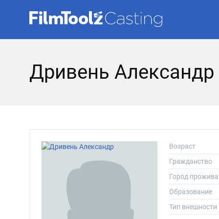
Дривень Александр
Возраст
Гражданство
Город прожива
Образование
Тип внешности