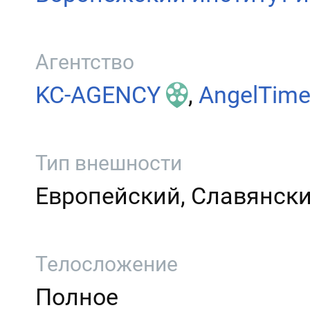
Агентство
KC-AGENCY
,
AngelTim
Тип внешности
Европейский, Славянск
Телосложение
Полное