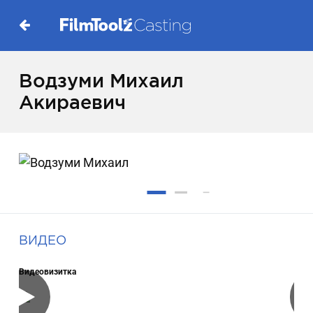
Водзуми Михаил
Акираевич
ВИДЕО
Видеовизитка