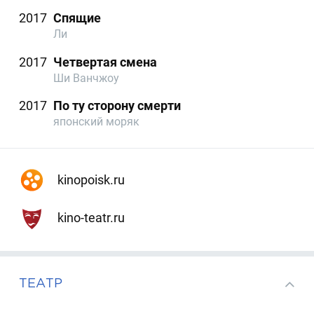
2017
Спящие
Ли
2017
Четвертая смена
Ши Ванчжоу
2017
По ту сторону смерти
японский моряк
kinopoisk.ru
kino-teatr.ru
ТЕАТР