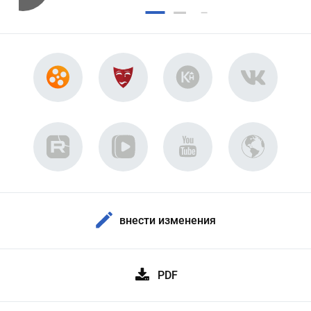
внести изменения
PDF