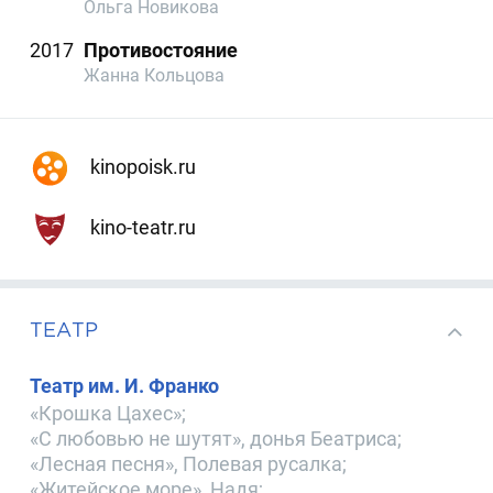
Ольга Новикова
2017
Противостояние
Жанна Кольцова
kinopoisk.ru
kino-teatr.ru
ТЕАТР
Театр им. И. Франко
«Крошка Цахес»;
«С любовью не шутят», донья Беатриса;
«Лесная песня», Полевая русалка;
«Житейское море», Надя;