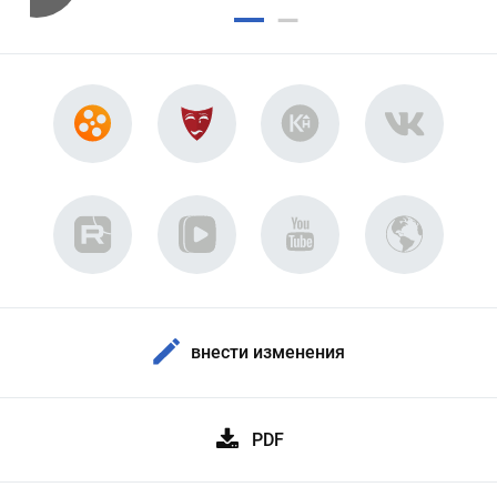
внести изменения
PDF