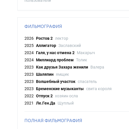
пользователи
ФИЛЬМОГРАФИЯ
2026
Ростов 2
лектор
2025
Аллигатор
Заславский
2024
Галя, у нас отмена 2
Макарыч
2024
Миллиард проблем
Толик
2023
Как друзья Захара женили
Валера
2023
Шаляпин
ямщик
2023
Волшебный участок
спасатель
2023
Бременские музыканты
свита короля
2022
Отпуск 2
хозяин осла
2021
Ле.Ген.Да
Щуплый
ПОЛНАЯ ФИЛЬМОГРАФИЯ