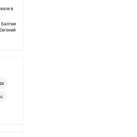
вале в
и Балтии
 Евгений
да
ас