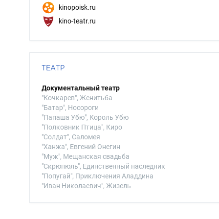
kinopoisk.ru
kino-teatr.ru
ТЕАТР
Документальный театр
"Кочкарев", Женитьба
"Батар", Носороги
"Папаша Убю", Король Убю
"Полковник Птица", Киро
"Солдат", Саломея
"Ханжа", Евгений Онегин
"Муж", Мещанская свадьба
"Скрюпюль", Единственный наследник
"Попугай", Приключения Аладдина
"Иван Николаевич", Жизель