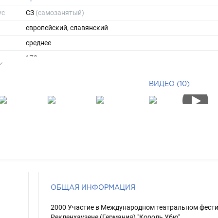
ус
СЗ
(самозанятый)
европейский, славянский
среднее
170
68
ВИДЕО (10)
ы
50
43
короткие
зеленый
ОБЩАЯ ИНФОРМАЦИЯ
2000 Участие в Международном театральном фести
Рекленхаузене (Германия) "Король Убю"