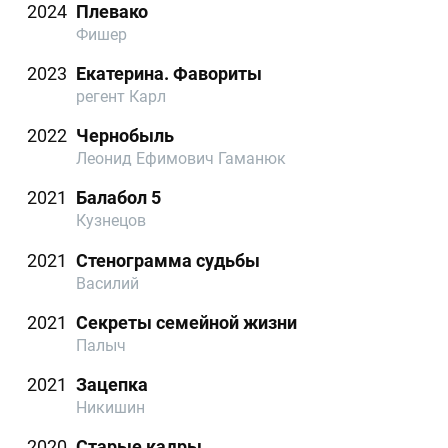
2024
Плевако
Фишер
2023
Екатерина. Фавориты
регент Карл
2022
Чернобыль
Леонид Ефимович Гаманюк
2021
Балабол 5
Кузнецов
2021
Стенограмма судьбы
Василий
2021
Секреты семейной жизни
Палыч
2021
Зацепка
Никишин
2020
Старые кадры