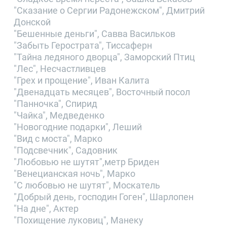
"Сказание о Сергии Радонежском", Дмитрий
Донской
"Бешенные деньги", Савва Васильков
"Забыть Герострата", Тиссаферн
"Тайна ледяного дворца", Заморский Птиц
"Лес", Несчастливцев
"Грех и прощение", Иван Калита
"Двенадцать месяцев", Восточный посол
"Панночка", Спирид
"Чайка", Медведенко
"Новогодние подарки", Леший
"Вид с моста", Марко
"Подсвечник", Садовник
"Любовью не шутят",метр Бриден
"Венецианская ночь", Марко
"С любовью не шутят", Москатель
"Добрый день, господин Гоген", Шарлопен
"На дне", Актер
"Похищение луковиц", Манеку