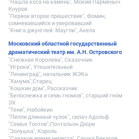
"Нашла коса на камень", Мокий Парменыч
Кнуров
"Первое второе пришествие", Фомин,
сомневавшийся и уверовавший
"Книга джунглей. Маугли", Акела
Московский областной государственный
драматический театр им. А.Н. Островского
"Снежная Королева", Сказочник
"Игроки", Утешительный
"Ленинград", начальник ЖЭКа
"Ханума",Старец
"Кошкин дом", Рассказчик
"Белоснежка и семь гномов", старший гном
ЭХ
"Тени", Набойкин
"Пеппи длинный чулок", силач Адольф
"Семья Тоотов",Почтальон Дюри
"Золушка", Король
"Сладкое время нереста", Сашка Бекасов