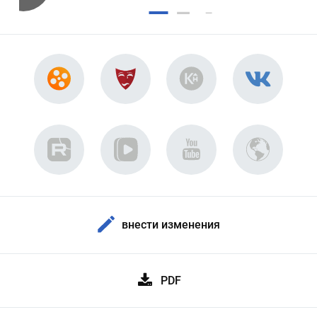
внести изменения
PDF