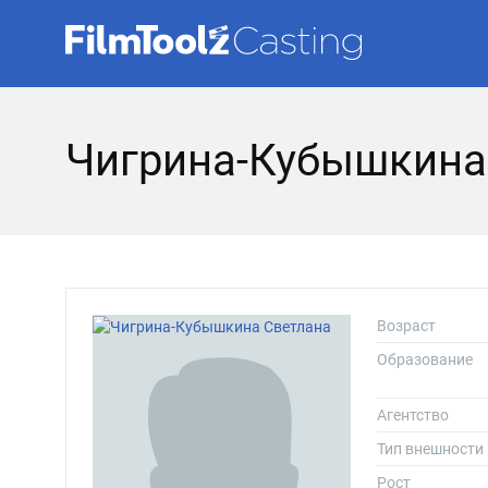
Чигрина-Кубышкина
Возраст
Образование
Агентство
Тип внешности
Рост