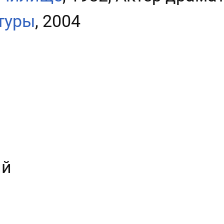
туры
, 2004
ий