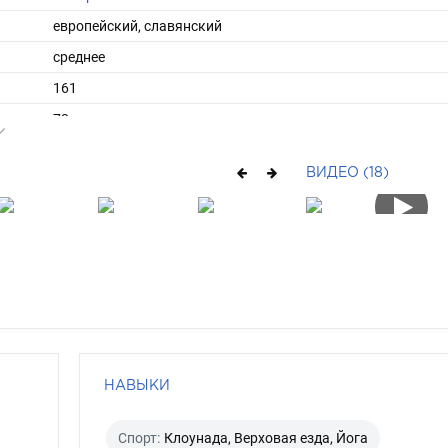
европейский, славянский
среднее
161
73
длинные
ВИДЕО (18)
русый
карий
НАВЫКИ
Спорт:
Клоунада, Верховая езда, Йога