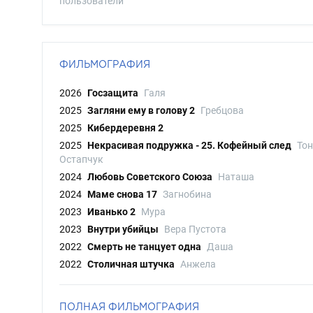
пользователи
ФИЛЬМОГРАФИЯ
2026
Госзащита
Галя
2025
Загляни ему в голову 2
Гребцова
2025
Кибердеревня 2
2025
Некрасивая подружка - 25. Кофейный след
То
Остапчук
2024
Любовь Советского Союза
Наташа
2024
Маме снова 17
Загнобина
2023
Иванько 2
Мура
2023
Внутри убийцы
Вера Пустота
2022
Смерть не танцует одна
Даша
2022
Столичная штучка
Анжела
ПОЛНАЯ ФИЛЬМОГРАФИЯ