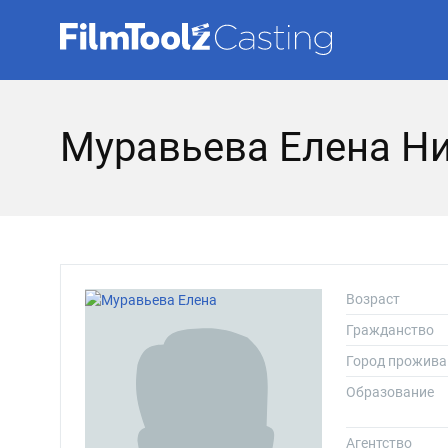
Муравьева Елена Н
Возраст
Гражданство
Город прожива
Образование
Агентство