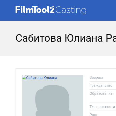
Сабитова Юлиана Р
Возраст
Гражданство
Образование
Тип внешности
Рост