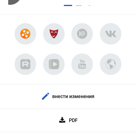
внести изменения
PDF