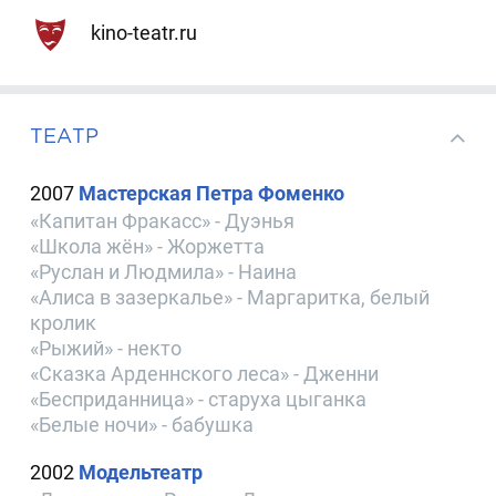
kino-teatr.ru
ТЕАТР
2007
Мастерская Петра Фоменко
«Капитан Фракасс» - Дуэнья
«Школа жён» - Жоржетта
«Руслан и Людмила» - Наина
«Алиса в зазеркалье» - Маргаритка, белый
кролик
«Рыжий» - некто
«Сказка Арденнского леса» - Дженни
«Бесприданница» - старуха цыганка
«Белые ночи» - бабушка
2002
Модельтеатр