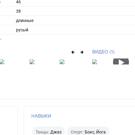
ы
46
38
длинные
русый
зеленый
ВИДЕО (1)
НАВЫКИ
Танцы:
Джаз
Спорт:
Бокс, Йога