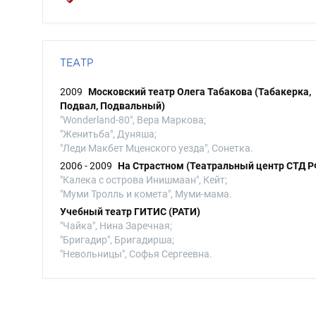
ТЕАТР
2009
Московский театр Олега Табакова (Табакерка,
Подвал, Подвальный)
"Wonderland-80", Вера Маркова;
"Женитьба", Дуняша;
"Леди Макбет Мценского уезда", Сонетка.
2006 - 2009
На Страстном (Театральный центр СТД Р
"Калека с острова Инишмаан", Кейт;
"Муми Тролль и комета", Муми-мама.
Учебный театр ГИТИС (РАТИ)
"Чайка", Нина Заречная;
"Бригадир", Бригадирша;
"Невольницы", Софья Сергеевна.