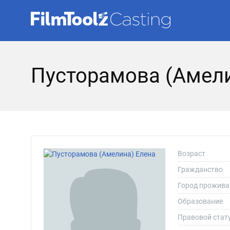
Пусторамова (Амели
Возраст
Гражданство
Город прожива
Образование
Правовой стат