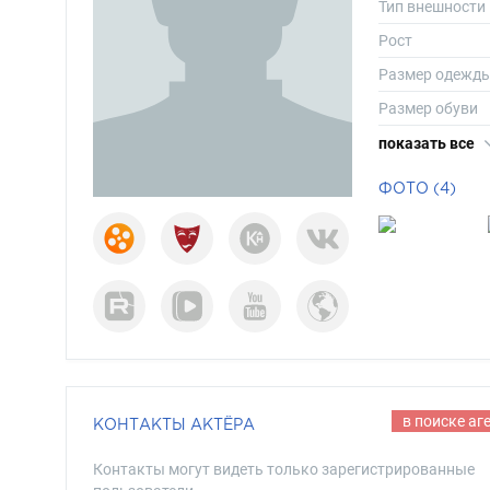
Тип внешности
Рост
Размер одежд
Размер обуви
Длина волос
показать все
Цвет волос
ФОТО (4)
Цвет глаз
в поиске аг
КОНТАКТЫ АКТЁРА
Контакты могут видеть только зарегистрированные