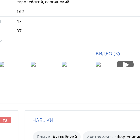
европейский, славянский
162
ы
47
37
средние
блондин
ВИДЕО (3)
серый
ента
НАВЫКИ
Языки:
Английский
Инструменты:
Фортепиан