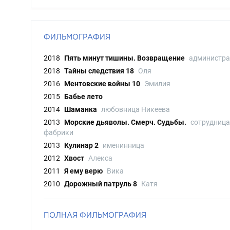
ФИЛЬМОГРАФИЯ
2018
Пять минут тишины. Возвращение
администра
2018
Тайны следствия 18
Оля
2016
Ментовские войны 10
Эмилия
2015
Бабье лето
2014
Шаманка
любовница Никеева
2013
Морские дьяволы. Смерч. Судьбы.
сотрудница
фабрики
2013
Кулинар 2
именинница
2012
Хвост
Алекса
2011
Я ему верю
Вика
2010
Дорожный патруль 8
Катя
ПОЛНАЯ ФИЛЬМОГРАФИЯ