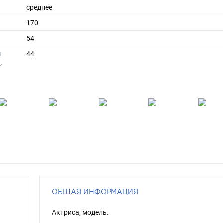
среднее
170
54
ы
44
38
средние
шатен
голубой
ОБЩАЯ ИНФОРМАЦИЯ
Актриса, модель.