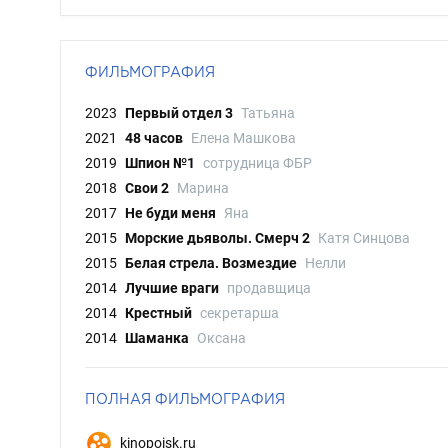
ФИЛЬМОГРАФИЯ
2023
Первый отдел 3
Татьяна
2021
48 часов
Елена Машкова
2019
Шпион №1
сотрудница ФБР
2018
Свои 2
Марина
2017
Не буди меня
Яна
2015
Морские дьяволы. Смерч 2
Катя Синцова
2015
Белая стрела. Возмездие
Нелли
2014
Лучшие враги
продавщица
2014
Крестный
секретарша
2014
Шаманка
Оксана
ПОЛНАЯ ФИЛЬМОГРАФИЯ
kinopoisk.ru