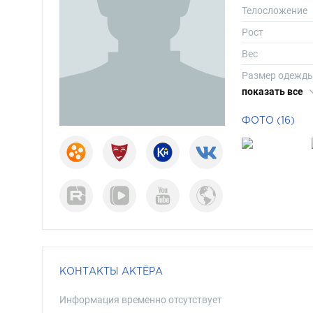
Телосложение
Рост
Вес
Размер одежд
показать все
Размер обуви
Длина волос
ФОТО (16)
Цвет волос
Цвет глаз
КОНТАКТЫ АКТЁРА
Информация временно отсутствует