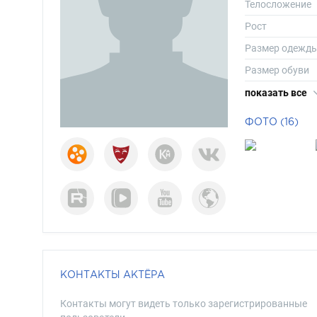
Телосложение
Рост
Размер одежд
Размер обуви
Длина волос
показать все
Цвет волос
ФОТО (16)
Цвет глаз
КОНТАКТЫ АКТЁРА
Контакты могут видеть только зарегистрированные