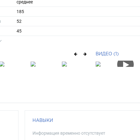
среднее
185
ы
52
45
короткие
русый
ВИДЕО (1)
карий
НАВЫКИ
Информация временно отсутствует