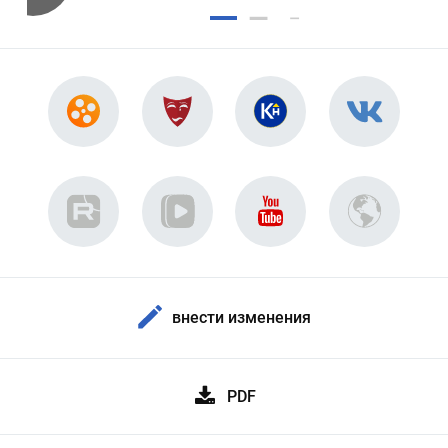
внести изменения
PDF