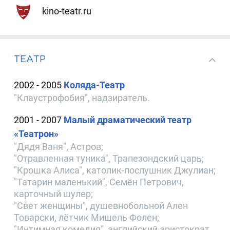
kino-teatr.ru
ТЕАТР
2002 - 2005
Коляда-Театр
"Клаустрофобия", надзиратель.
2001 - 2007
Малый драматический театр
«Театрон»
"Дядя Ваня", Астров;
"Отравленная туника", Трапезондский царь;
"Крошка Алиса", католик-послушник Джулиан;
"Татарин маленький", Семён Петрович,
карточный шулер;
"Свет женщины", душевнобольной Ален
Товарски, лётчик Мишель Фолен;
"Интимная комедия", английский аристократ