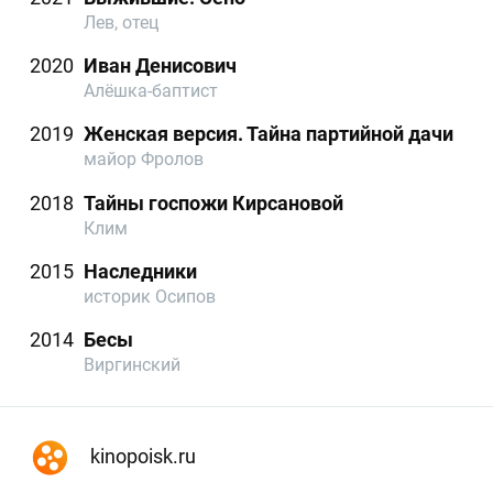
Лев, отец
2020
Иван Денисович
Алёшка-баптист
2019
Женская версия. Тайна партийной дачи
майор Фролов
2018
Тайны госпожи Кирсановой
Клим
2015
Наследники
историк Осипов
2014
Бесы
Виргинский
kinopoisk.ru