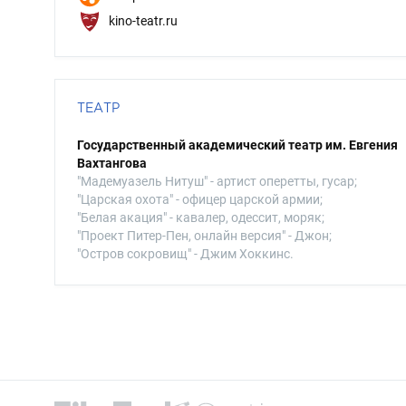
kino-teatr.ru
ТЕАТР
Государственный академический театр им. Евгения
Вахтангова
"Мадемуазель Нитуш" - артист оперетты, гусар;
"Царская охота" - офицер царской армии;
"Белая акация" - кавалер, одессит, моряк;
"Проект Питер-Пен, онлайн версия" - Джон;
"Остров сокровищ" - Джим Хоккинс.