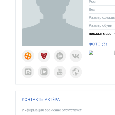
Рост
Вес
Размер одежд
Размер обуви
Длина волос
показать все
Цвет волос
ФОТО (3)
Цвет глаз
КОНТАКТЫ АКТЁРА
Информация временно отсутствует