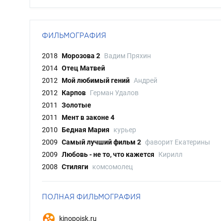
ФИЛЬМОГРАФИЯ
2018
Морозова 2
Вадим Пряхин
2014
Отец Матвей
2012
Мой любимый гений
Андрей
2012
Карпов
Герман Удалов
2011
Золотые
2011
Мент в законе 4
2010
Бедная Мария
курьер
2009
Самый лучший фильм 2
фаворит Екатерины
2009
Любовь - не то, что кажется
Кирилл
2008
Стиляги
комсомолец
ПОЛНАЯ ФИЛЬМОГРАФИЯ
kinopoisk.ru