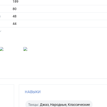
189
80
ы
48
44
короткие
русый
зеленый
НАВЫКИ
Танцы:
Джаз, Народные, Классические