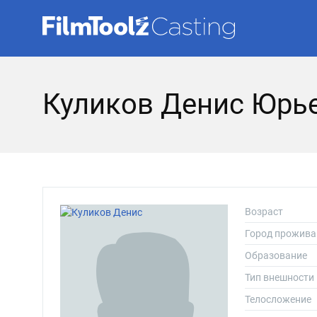
Куликов Денис Юрь
Возраст
Город прожива
Образование
Тип внешности
Телосложение