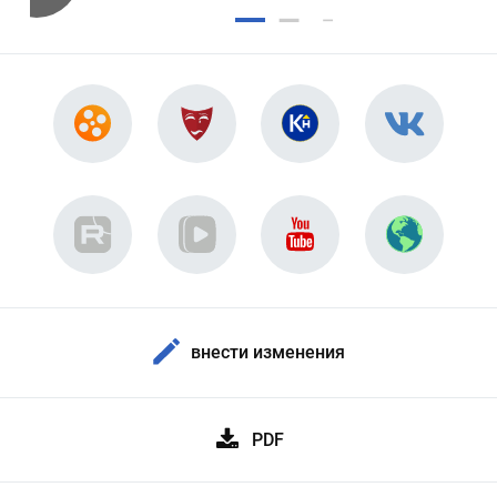
внести изменения
PDF