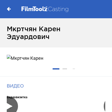
Мкртчян Карен
Эдуардович
ВИДЕО
Видеовизитка