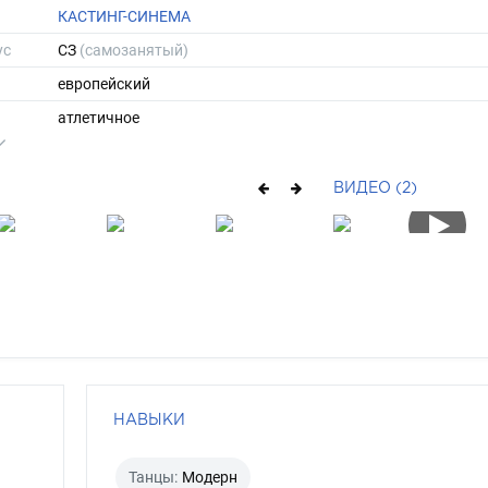
КАСТИНГ-СИНЕМА
ус
СЗ
(самозанятый)
европейский
атлетичное
183
76
ВИДЕО (2)
ы
48
43
короткие
блондин
НАВЫКИ
Танцы:
Модерн