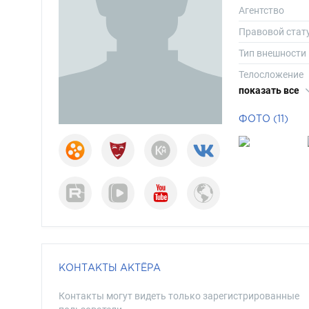
Агентство
Правовой стат
Тип внешности
Телосложение
показать все
Рост
Вес
ФОТО (11)
Размер одежд
Размер обуви
Длина волос
Цвет волос
КОНТАКТЫ АКТЁРА
Контакты могут видеть только зарегистрированные