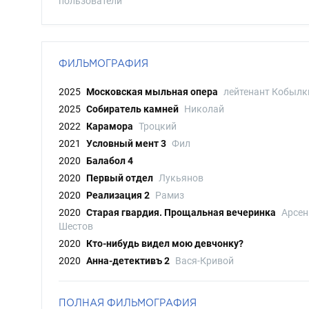
пользователи
ФИЛЬМОГРАФИЯ
2025
Московская мыльная опера
лейтенант Кобылк
2025
Собиратель камней
Николай
2022
Карамора
Троцкий
2021
Условный мент 3
Фил
2020
Балабол 4
2020
Первый отдел
Лукьянов
2020
Реализация 2
Рамиз
2020
Старая гвардия. Прощальная вечеринка
Арсен
Шестов
2020
Кто-нибудь видел мою девчонку?
2020
Анна-детективъ 2
Вася-Кривой
ПОЛНАЯ ФИЛЬМОГРАФИЯ