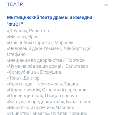
ТЕАТР
Мытищинский театр драмы и комедии
"ФЭСТ"
«Друзья», Репортер
«Мысль», Врач
«Под небом Парижа», Марсель
«Человек и джентльмен», Альберто де
Стефано
«Мещанин во дворянстве», Портной
«Чума на оба ваши дома!», Бальтазар
«Самоубийца», Егорушка
«Тень», Доктор
«Свои люди — сочтемся!», Тишка
«Солнцеликий», Странный персонаж
«Провинциалка», Птица-говорун
«Завтрак у предводителя», Балагалаев
«Марютка и поручик», Часовой
«Убийство Гонзаго», Суфлер, Горацио