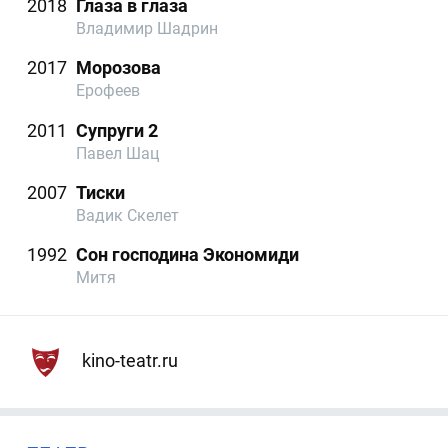
2018
Глаза в глаза
Владимир Шадрин
2017
Морозова
Ерофеев
2011
Супруги 2
Павел Шац
2007
Тиски
Вадик Скелет
1992
Сон господина Экономиди
Митя
kino-teatr.ru