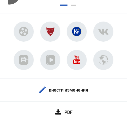
внести изменения
PDF