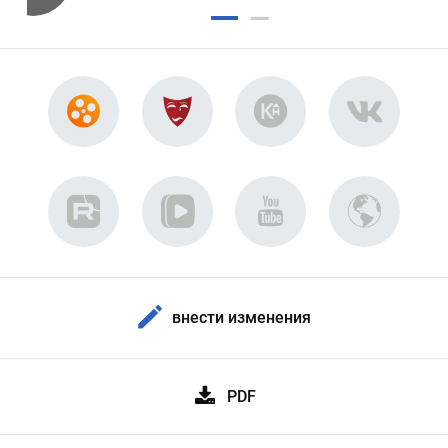
внести изменения
PDF