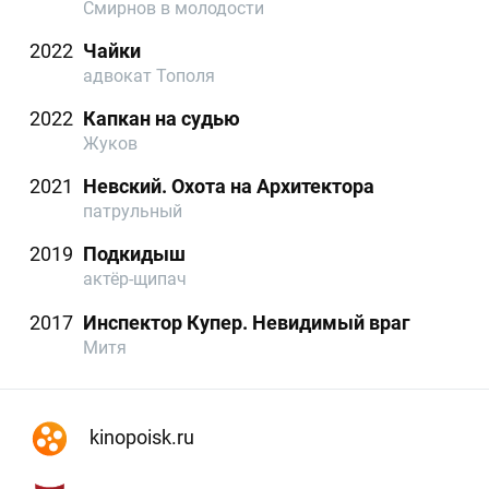
Смирнов в молодости
2022
Чайки
адвокат Тополя
2022
Капкан на судью
Жуков
2021
Невский. Охота на Архитектора
патрульный
2019
Подкидыш
актёр-щипач
2017
Инспектор Купер. Невидимый враг
Митя
kinopoisk.ru