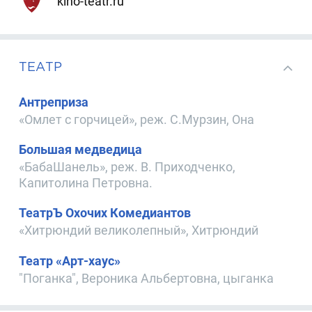
kino-teatr.ru
ТЕАТР
Антреприза
«Омлет с горчицей», реж. С.Мурзин, Она
Большая медведица
«БабаШанель», реж. В. Приходченко,
Капитолина Петровна.
ТеатрЪ Охочих Комедиантов
«Хитрюндий великолепный», Хитрюндий
Театр «Арт-хаус»
"Поганка", Вероника Альбертовна, цыганка