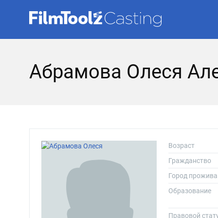
Абрамова Олеся Ал
Возраст
Гражданство
Город прожива
Образование
Правовой стат