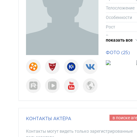
Телосложение
Особенности
Рост
Вес
показать все
Размер одежд
ФОТО (25)
Размер обуви
Длина волос
Цвет волос
Цвет глаз
в поиске аг
КОНТАКТЫ АКТЁРА
Контакты могут видеть только зарегистрированные