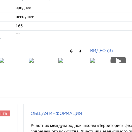
среднее
веснушки
165
70
ы
48
ВИДЕО (3)
38
средние
русый
серо-зеленый
ента
ОБЩАЯ ИНФОРМАЦИЯ
Участник международной школы «Территория» фес
современного искусства. Участник независимого п