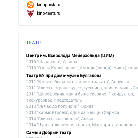
kinopoisk.ru
kino-teatr.ru
ТЕАТР
Центр им. Всеволода Мейерхольда (ЦИМ)
2015 "Шавасана", Ульяна
2016 "Отель Калифорния", Аманда( хиппи), Нико (певи
Театр БУ при доме-музее Булгакова
2011 "В час небывалого жаркого заката", Аннушка
2011 "Алиса в стране чудес", гусеница, чайная мышь С
2011 "Шизофрения, как и было сказано..", кондуктор,
экскурсовод, председатель
2013 "За час до полуночи", Фрида
2013 "Хармс втроем", одна из женщин Хармса
2014 "Алиса в зазеркалье", Алиса
2014 "Чучело" железная кнопка, Маргарита Ивановна
Самый Добрый театр