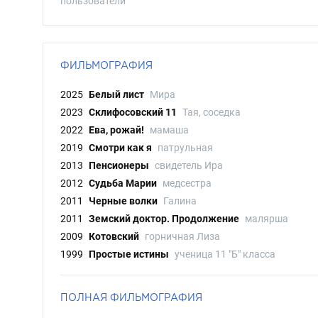
пользователи
ФИЛЬМОГРАФИЯ
2025
Белый лист
Мира
2023
Склифосовский 11
Тая, соседка
2022
Ева, рожай!
мамаша
2019
Смотри как я
патрульная
2013
Пенсионеры
свидетель Ира
2012
Судьба Марии
медсестра
2011
Черные волки
Галина
2011
Земский доктор. Продолжение
малярша
2009
Котовский
горничная Лиза
1999
Простые истины
ученица 11 "Б" класса
ПОЛНАЯ ФИЛЬМОГРАФИЯ