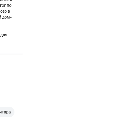
гог по
сер в
й дом»
 для
гитара