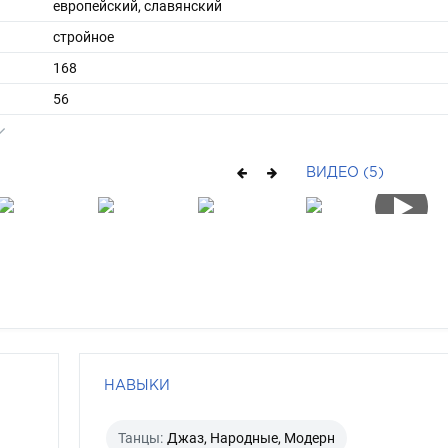
европейский, славянский
стройное
168
56
длинные
шатен
ВИДЕО (5)
карий
НАВЫКИ
Танцы:
Джаз, Народные, Модерн