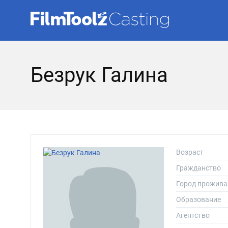
Безрук Галина
Возраст
Гражданство
Город прожива
Образование
Агентство