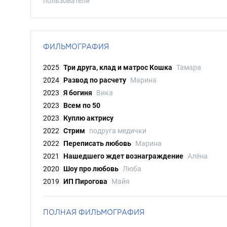
пользователи
ФИЛЬМОГРАФИЯ
2025
Три друга, клад и матрос Кошка
Тамара
2024
Развод по расчету
Марина
2023
Я богиня
Вика
2023
Всем по 50
2023
Куплю актрису
2022
Стрим
подруга медички
2022
Переписать любовь
Марина
2021
Нашедшего ждет вознаграждение
Алёна
2020
Шоу про любовь
Люба
2019
ИП Пирогова
Майя
ПОЛНАЯ ФИЛЬМОГРАФИЯ