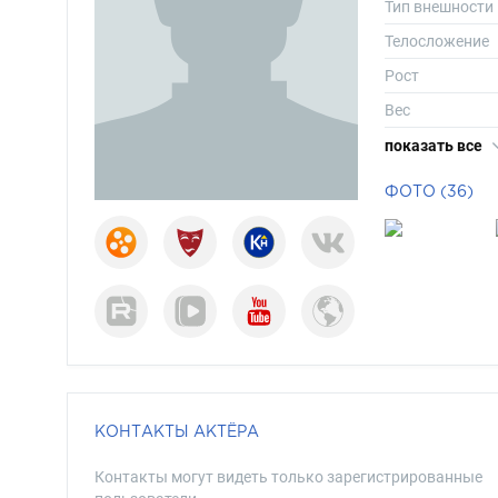
Тип внешности
Телосложение
Рост
Вес
Длина волос
показать все
Цвет волос
ФОТО (36)
Цвет глаз
КОНТАКТЫ АКТЁРА
Контакты могут видеть только зарегистрированные