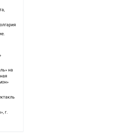
та,
Болгария
ие.
ь
ль» на
ьная
емон»
ектакль
, г.