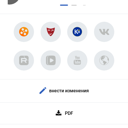
внести изменения
PDF