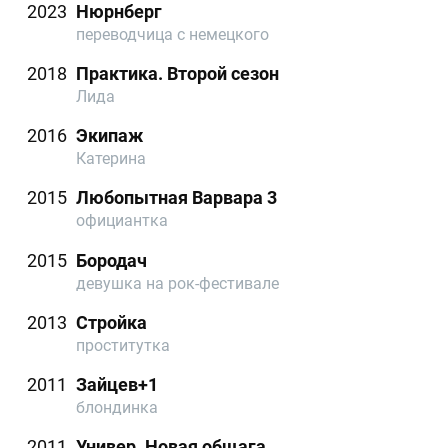
2023
Нюрнберг
переводчица с немецкого
2018
Практика. Второй сезон
Лида
2016
Экипаж
Катерина
2015
Любопытная Варвара 3
официантка
2015
Бородач
девушка на рок-фестивале
2013
Стройка
проститутка
2011
Зайцев+1
блондинка
2011
Универ. Новая общага