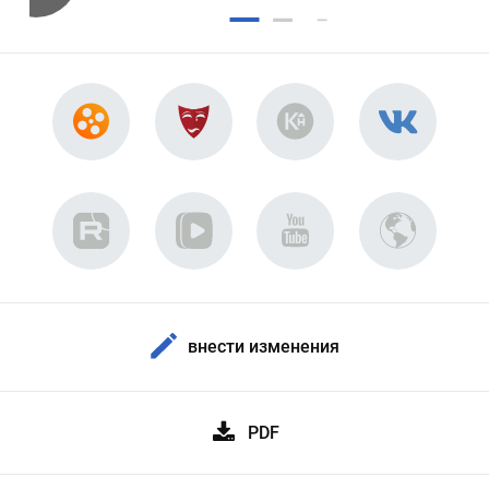
внести изменения
PDF