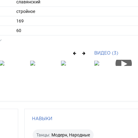
славянский
стройное
169
60
длинные
шатен
ВИДЕО (3)
карий
НАВЫКИ
Танцы:
Модерн, Народные