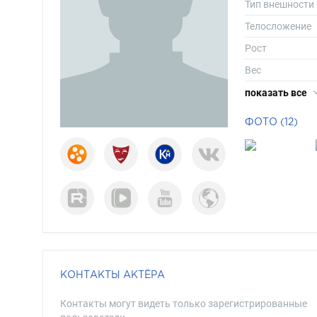
Тип внешности
Телосложение
Рост
Вес
Длина волос
показать все
Цвет волос
ФОТО (12)
Цвет глаз
КОНТАКТЫ АКТЁРА
Контакты могут видеть только зарегистрированные