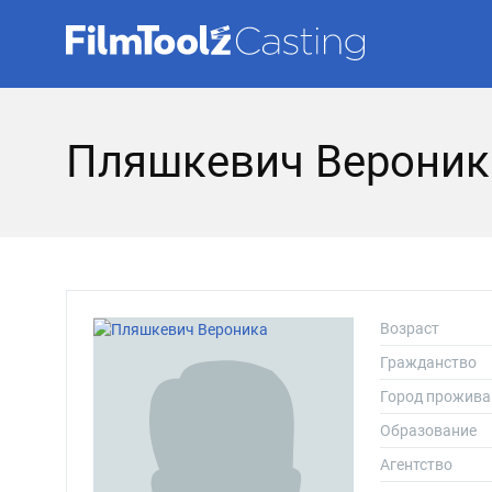
Пляшкевич Вероник
Возраст
Гражданство
Город прожива
Образование
Агентство