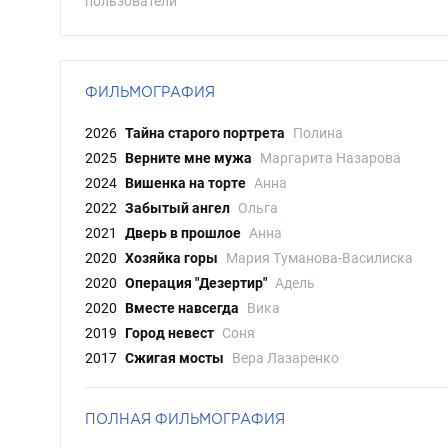
пользователи
ФИЛЬМОГРАФИЯ
2026
Тайна старого портрета
Полина
2025
Верните мне мужа
Маргарита Назарова
2024
Вишенка на торте
Анна
2022
Забытый ангел
Ольга
2021
Дверь в прошлое
Анна
2020
Хозяйка горы
Мария Туманова-Василиска
2020
Операция "Дезертир"
Адель
2020
Вместе навсегда
Вика
2019
Город невест
Соня
2017
Сжигая мосты
Вера Лазаренко
ПОЛНАЯ ФИЛЬМОГРАФИЯ