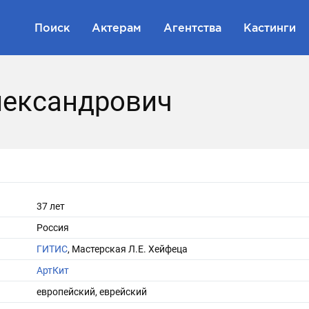
Поиск
Актерам
Агентства
Кастинги
лександрович
37 лет
Россия
ГИТИС
, Мастерская Л.Е. Хейфеца
АртКит
европейский, еврейский