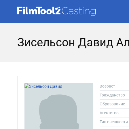
Зисельсон Давид А
Возраст
Гражданство
Образование
Агентство
Тип внешности