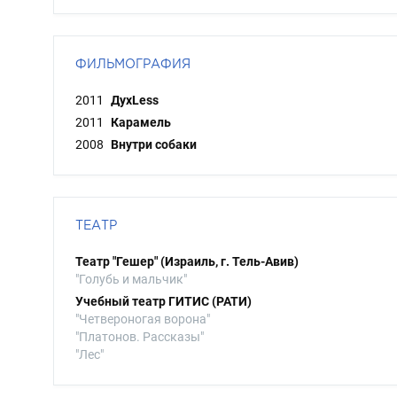
ФИЛЬМОГРАФИЯ
2011
ДухLess
2011
Карамель
2008
Внутри собаки
ТЕАТР
Театр "Гешер" (Израиль, г. Тель-Авив)
"Голубь и мальчик"
Учебный театр ГИТИС (РАТИ)
"Четвероногая ворона"
"Платонов. Рассказы"
"Лес"