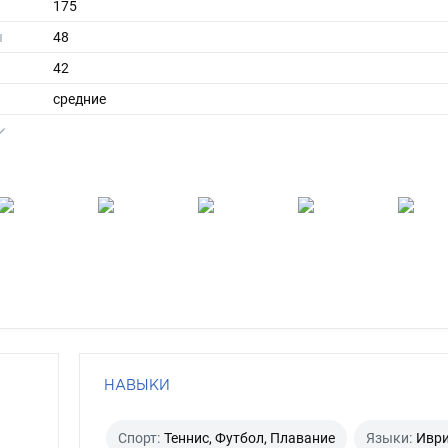
175
ы
48
42
средние
брюнет
карий
НАВЫКИ
Спорт:
Теннис, Футбол, Плавание
Языки:
Ивр