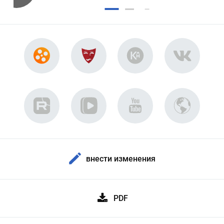
внести изменения
PDF