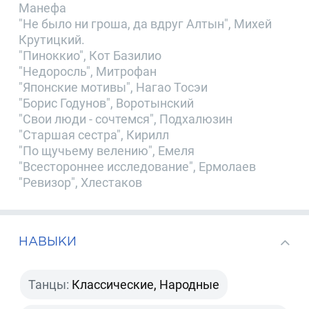
Манефа
"Не было ни гроша, да вдруг Алтын", Михей
Крутицкий.
"Пиноккио", Кот Базилио
"Недоросль", Митрофан
"Японские мотивы", Нагао Тосэи
"Борис Годунов", Воротынский
"Свои люди - сочтемся", Подхалюзин
"Старшая сестра", Кирилл
"По щучьему велению", Емеля
"Всестороннее исследование", Ермолаев
"Ревизор", Хлестаков
НАВЫКИ
Танцы:
Классические, Народные