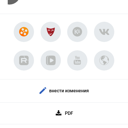
внести изменения
PDF